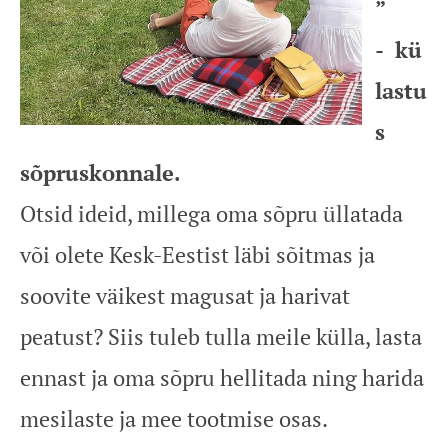
”
- k
ü
lastu
s
sõpruskonnale.
Otsid ideid, millega oma sõpru üllatada
või olete Kesk-Eestist läbi sõitmas ja
soovite väikest magusat ja harivat
peatust? Siis tuleb tulla meile külla, lasta
ennast ja oma sõpru hellitada ning harida
mesilaste ja mee tootmise osas.