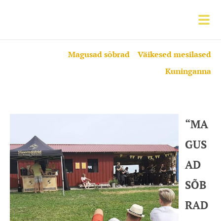
Magusad sõbrad
Väikesed mesilased
Kuninganna
“MA
GUS
AD
SÕB
RAD