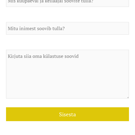
Arv
Sinu sõnum