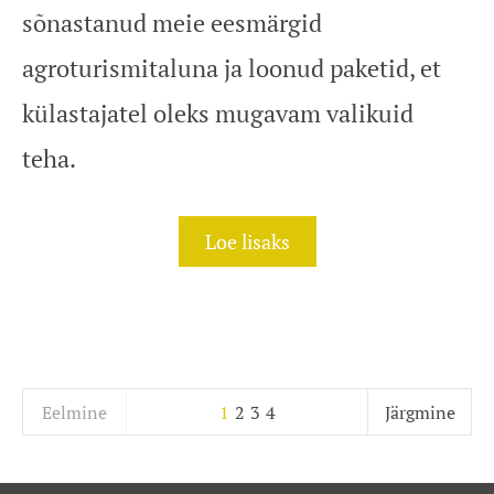
sõnastanud meie eesmärgid
agroturismitaluna ja loonud paketid, et
külastajatel oleks mugavam valikuid
teha.
Loe lisaks
Eelmine
1
2
3
4
Järgmine