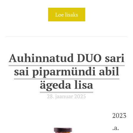
Loe lisaks
Auhinnatud DUO sari
sai piparmündi abil
ägeda lisa
28. jaanuar 2025
2023
.a.