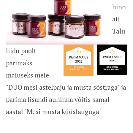
hinn
ati
Talu
liidu poolt
parimaks
maiuseks meie
"DUO mesi astelpaju ja musta sõstraga" ja
parima lisandi auhinna võitis samal
aastal "Mesi musta küüslauguga"