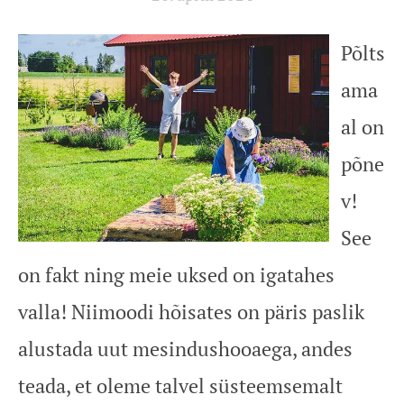
Põlts
ama
al on
põne
v!
See
on fakt ning meie uksed on igatahes
valla! Niimoodi hõisates on päris paslik
alustada uut mesindushooaega, andes
teada, et oleme talvel süsteemsemalt