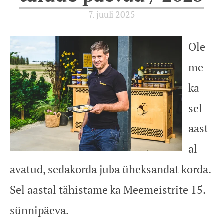
7. juuli 2025
Ole
me
ka
sel
aast
al
avatud, sedakorda juba üheksandat korda.
Sel aastal tähistame ka Meemeistrite 15.
sünnipäeva.