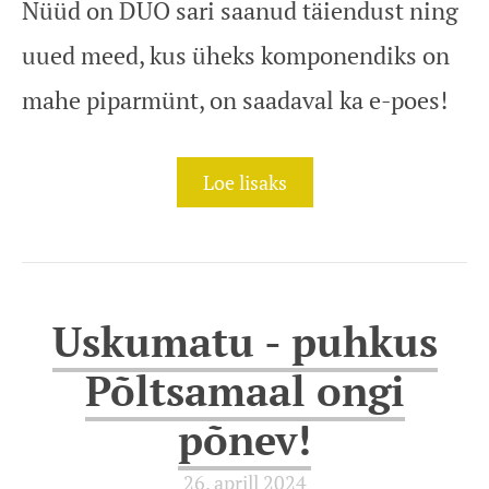
Nüüd on DUO sari saanud täiendust ning
uued meed, kus üheks komponendiks on
mahe piparmünt, on saadaval ka e-poes!
Loe lisaks
Uskumatu - puhkus
Põltsamaal ongi
põnev!
26. aprill 2024