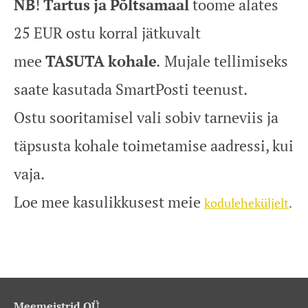
NB
!
Tartus
ja
Põltsamaal
toome alates
25 EUR ostu korral jätkuvalt
mee
TASUTA
kohale
.
Mujale tellimiseks
saate kasutada SmartPosti teenust.
Ostu sooritamisel vali sobiv tarneviis ja
täpsusta kohale toimetamise aadressi, kui
vaja.
Loe mee kasulikkusest meie
koduleheküljelt
.
Meemeistrid OÜ