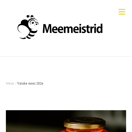
/
Meist
Värske mesi 2026