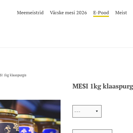
Meemeistrid
Värske mesi 2026
E-Pood
Meist
I 1kg klaaspurgis
MESI 1kg klaaspurg
Valik:
Sildi värv