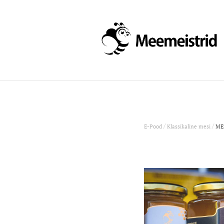
/
/
E-Pood
Klassikaline mesi
MES