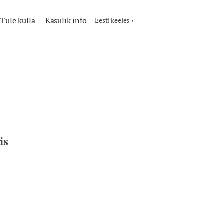
Tule külla
Kasulik info
Eesti keeles
▼
is