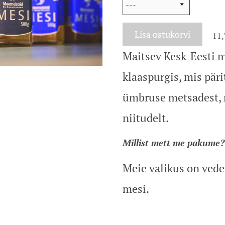
Lisa ostukorvi
11,
Maitsev Kesk-Eesti 
klaaspurgis, mis pär
ümbruse metsadest, r
niitudelt.
Millist mett me pakume?
Meie valikus on vede
mesi.