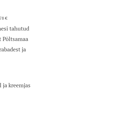
78 €
mesi tahutud
it Põltsamaa
abadest ja
l ja kreemjas